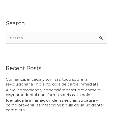
Search
B
u
s
c
a
Recent Posts
r
Confianza, eficacia y sonrisas: todo sobre la
p
revolucionaria implantología de carga inmediata
Alivio, comodidad y corrección: descubre cómo el
o
disyuntor dental transforma sonrisas sin dolor
r
Identifica la inflamación de las encías, su causa y
cómo prevenir las infecciones: guía de salud dental
:
completa