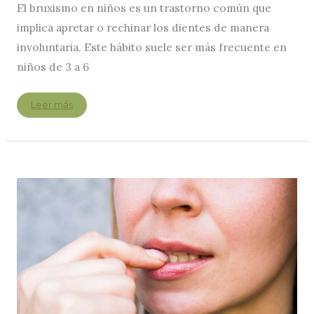
El bruxismo en niños es un trastorno común que
implica apretar o rechinar los dientes de manera
involuntaria. Este hábito suele ser más frecuente en
niños de 3 a 6
Cómo
Leer más
detectar
y
evitar
el
bruxismo
en
niños
de
3
a
6
años