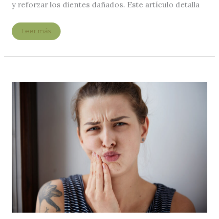
y reforzar los dientes dañados. Este artículo detalla
Diferencias
Leer más
entre
una
corona
dental
y
una
incrustación