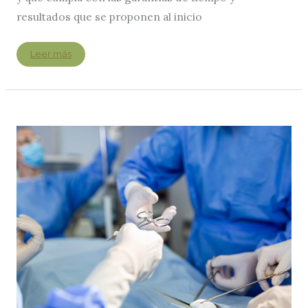
resultados que se proponen al inicio
10
Leer más
claves
para
escoger
a
un
buen
ortodoncista