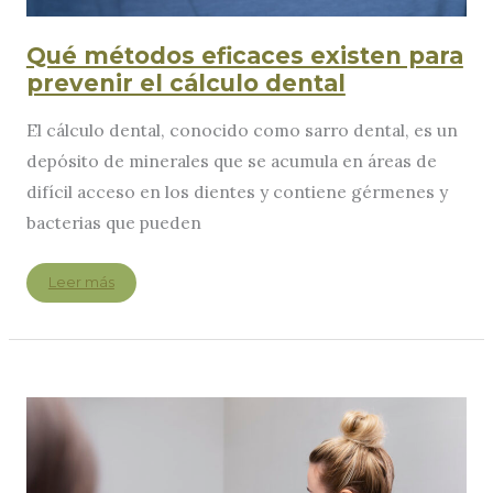
Qué métodos eficaces existen para
prevenir el cálculo dental
El cálculo dental, conocido como sarro dental, es un
depósito de minerales que se acumula en áreas de
difícil acceso en los dientes y contiene gérmenes y
bacterias que pueden
Qué
Leer más
métodos
eficaces
existen
para
prevenir
el
cálculo
dental