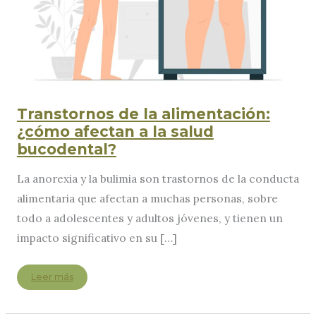
Transtornos de la alimentación:
¿cómo afectan a la salud
bucodental?
La anorexia y la bulimia son trastornos de la conducta
alimentaria que afectan a muchas personas, sobre
todo a adolescentes y adultos jóvenes, y tienen un
impacto significativo en su […]
Transtornos
Leer más
de
la
alimentación:
¿cómo