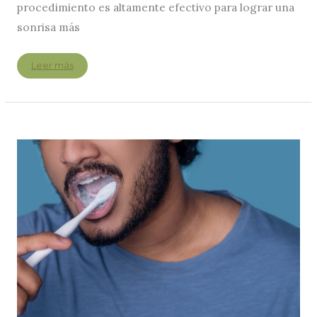
procedimiento es altamente efectivo para lograr una
sonrisa más
Blanqueamiento
Leer más
dental
en
Paz
Salvador
Clínica
Dental