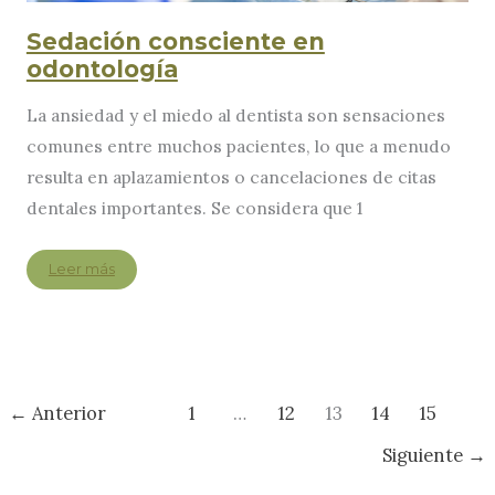
Sedación consciente en
odontología
La ansiedad y el miedo al dentista son sensaciones
comunes entre muchos pacientes, lo que a menudo
resulta en aplazamientos o cancelaciones de citas
dentales importantes. Se considera que 1
Sedación
Leer más
consciente
en
odontología
←
Anterior
1
…
12
13
14
15
Siguiente
→