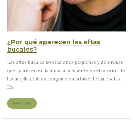
¿Por qué aparecen las aftas
bucales?
Las aftas bucales son lesiones pequeñas y dolorosas
que aparecen en la boca, usualmente en el interior de
las mejillas, labios, lengua o en la base de las encías.
En
¿Por
Leer más
qué
aparecen
las
aftas
bucales?