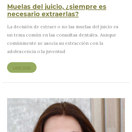
Muelas del juicio, ¿siempre es
necesario extraerlas?
La decisión de extraer o no las muelas del juicio es
un tema común en las consultas dentales. Aunque
comúnmente se asocia su extracción con la
adolescencia o la juventud
Muelas
Leer más
del
juicio,
¿siempre
es
necesario
extraerlas?