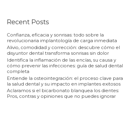
s
c
a
Recent Posts
r
Confianza, eficacia y sonrisas: todo sobre la
p
revolucionaria implantología de carga inmediata
Alivio, comodidad y corrección: descubre cómo el
o
disyuntor dental transforma sonrisas sin dolor
r
Identifica la inflamación de las encías, su causa y
cómo prevenir las infecciones: guía de salud dental
:
completa
Entiende la osteointegración: el proceso clave para
la salud dental y su impacto en implantes exitosos
Aclaramos si el bicarbonato blanquea los dientes:
Pros, contras y opiniones que no puedes ignorar