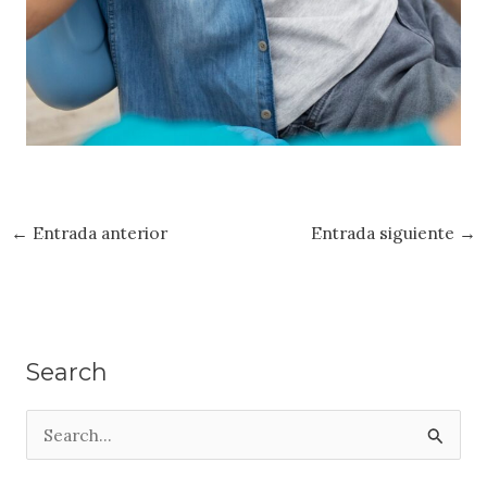
←
Entrada anterior
Entrada siguiente
→
Search
B
u