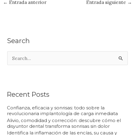
←
Entrada anterior
Entrada siguiente
→
Search
B
u
s
c
a
Recent Posts
r
Confianza, eficacia y sonrisas: todo sobre la
p
revolucionaria implantología de carga inmediata
Alivio, comodidad y corrección: descubre cómo el
o
disyuntor dental transforma sonrisas sin dolor
r
Identifica la inflamación de las encías, su causa y