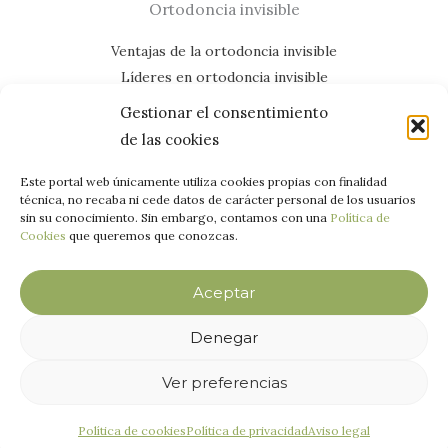
Ortodoncia invisible
Ventajas de la ortodoncia invisible
Líderes en ortodoncia invisible
Casos de éxito
Gestionar el consentimiento
Mapa del lloc web
de las cookies
¡Ens trobem a les xarxes!
Este portal web únicamente utiliza cookies propias con finalidad
técnica, no recaba ni cede datos de carácter personal de los usuarios
sin su conocimiento. Sin embargo, contamos con una
Política de
Cookies
que queremos que conozcas.
Aceptar
Denegar
Ver preferencias
Copyright © 2026 Paz Salvador Dental |
Política de privacidad
|
Aviso
legal
|
Política de cookies
Política de cookies
Política de privacidad
Aviso legal