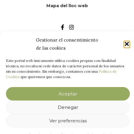
Mapa del lloc web
¡Ens trobem a les xarxes!
Gestionar el consentimiento
de las cookies
Este portal web únicamente utiliza cookies propias con finalidad
técnica, no recaba ni cede datos de carácter personal de los usuarios
sin su conocimiento. Sin embargo, contamos con una
Política de
Cookies
que queremos que conozcas.
Copyright © 2026 Paz Salvador Dental |
Política de privacidad
|
Aviso
legal
|
Política de cookies
Aceptar
Denegar
Ver preferencias