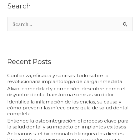
Search
B
u
s
c
a
Recent Posts
r
Confianza, eficacia y sonrisas: todo sobre la
p
revolucionaria implantología de carga inmediata
Alivio, comodidad y corrección: descubre cómo el
o
disyuntor dental transforma sonrisas sin dolor
r
Identifica la inflamación de las encías, su causa y
cómo prevenir las infecciones: guía de salud dental
:
completa
Entiende la osteointegración: el proceso clave para
la salud dental y su impacto en implantes exitosos
Aclaramos si el bicarbonato blanquea los dientes:
Pros, contras y opiniones que no puedes ignorar