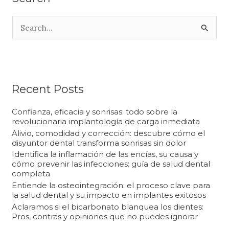
B
u
s
c
a
Recent Posts
r
Confianza, eficacia y sonrisas: todo sobre la
p
revolucionaria implantología de carga inmediata
Alivio, comodidad y corrección: descubre cómo el
o
disyuntor dental transforma sonrisas sin dolor
r
Identifica la inflamación de las encías, su causa y
cómo prevenir las infecciones: guía de salud dental
:
completa
Entiende la osteointegración: el proceso clave para
la salud dental y su impacto en implantes exitosos
Aclaramos si el bicarbonato blanquea los dientes:
Pros, contras y opiniones que no puedes ignorar