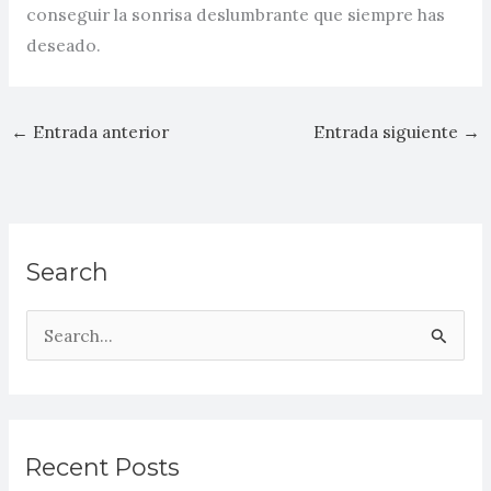
conseguir la sonrisa deslumbrante que siempre has
deseado.
←
Entrada anterior
Entrada siguiente
→
Search
B
u
s
c
a
Recent Posts