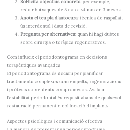
Sol·licita objectius concrets:
per exemple,
reduir butxaques de 5 mm a ≤4 mm en 3 mesos.
Anota el teu pla d’autocura:
tècnica de raspallat,
ús interdental i data de revisió.
Pregunta per alternatives:
quan hi hagi dubtes
sobre cirurgia o teràpies regeneratives.
Com influeix el periodontograma en decisions
terapèutiques avançades
El periodontograma és decisiu per planificar
tractaments complexos com empelts, regeneracions
i pròtesis sobre dents compromesos. Avaluar
l’estabilitat periodontal és requisit abans de qualsevol
restauració permanent o col·locació d’implants.
Aspectes psicològics i comunicació efectiva
La manera de presentar un periodontograma