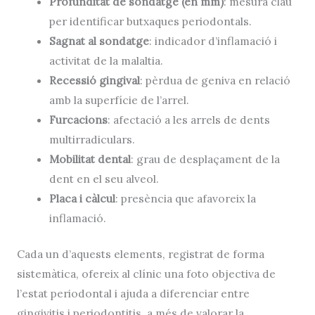
Profunditat de sondatge (en mm)
: mesura clau
per identificar butxaques periodontals.
Sagnat al sondatge
: indicador d’inflamació i
activitat de la malaltia.
Recessió gingival
: pèrdua de geniva en relació
amb la superfície de l’arrel.
Furcacions
: afectació a les arrels de dents
multirradiculars.
Mobilitat dental
: grau de desplaçament de la
dent en el seu alveol.
Placa i càlcul
: presència que afavoreix la
inflamació.
Cada un d’aquests elements, registrat de forma
sistemàtica, ofereix al clínic una foto objectiva de
l’estat periodontal i ajuda a diferenciar entre
gingivitis i periodontitis, a més de valorar la