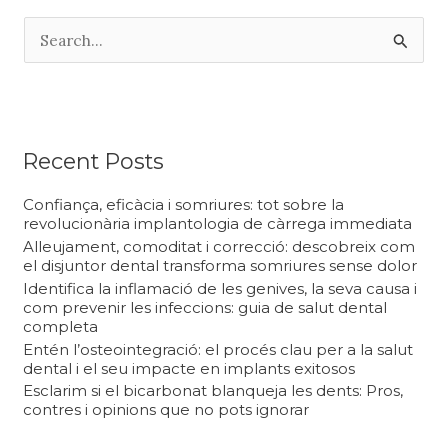
C
e
r
c
a
Recent Posts
:
Confiança, eficàcia i somriures: tot sobre la
revolucionària implantologia de càrrega immediata
Alleujament, comoditat i correcció: descobreix com
el disjuntor dental transforma somriures sense dolor
Identifica la inflamació de les genives, la seva causa i
com prevenir les infeccions: guia de salut dental
completa
Entén l’osteointegració: el procés clau per a la salut
dental i el seu impacte en implants exitosos
Esclarim si el bicarbonat blanqueja les dents: Pros,
contres i opinions que no pots ignorar