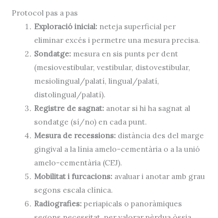
Protocol pas a pas
Exploració inicial:
neteja superficial per
eliminar excés i permetre una mesura precisa.
Sondatge:
mesura en sis punts per dent
(mesiovestibular, vestibular, distovestibular,
mesiolingual/palatí, lingual/palatí,
distolingual/palatí).
Registre de sagnat:
anotar si hi ha sagnat al
sondatge (sí/no) en cada punt.
Mesura de recessions:
distància des del marge
gingival a la línia amelo-cementària o a la unió
amelo-cementària (CEJ).
Mobilitat i furcacions:
avaluar i anotar amb grau
segons escala clínica.
Radiografies:
periapicals o panoràmiques
segons necessitat, per valorar pèrdua òssia.