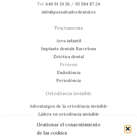
Tel.
649 91 19 36
/
93 584 87 24
info@pazsalvadordental.es
Tractaments
Area infantil
Implants dentals Barcelona
Estètica dental
Prótesis
Endodòncia
Periodòncia
Ortodòncia invisible
Adventatges de la ortodòncia invisible
Líders en ortodòncia invisible
Casos de éxit
Gestionar el consentimiento
Mapa del lloc web
de las cookies