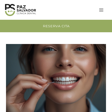
Vés
al
contingut
RESERVA CITA