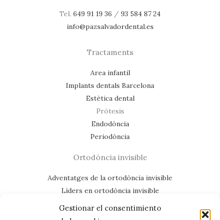
Tel.
649 91 19 36
/
93 584 87 24
info@pazsalvadordental.es
Tractaments
Area infantil
Implants dentals Barcelona
Estètica dental
Prótesis
Endodòncia
Periodòncia
Ortodòncia invisible
Adventatges de la ortodòncia invisible
Líders en ortodòncia invisible
Casos de éxit
Gestionar el consentimiento
Mapa del lloc web