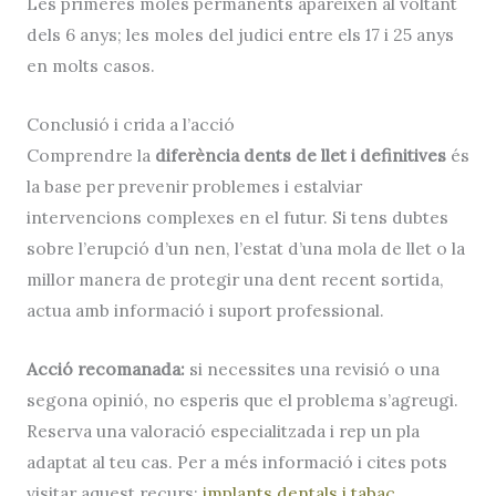
Les primeres moles permanents apareixen al voltant
dels 6 anys; les moles del judici entre els 17 i 25 anys
en molts casos.
Conclusió i crida a l’acció
Comprendre la
diferència dents de llet i definitives
és
la base per prevenir problemes i estalviar
intervencions complexes en el futur. Si tens dubtes
sobre l’erupció d’un nen, l’estat d’una
mola de llet
o la
millor manera de protegir una dent recent sortida,
actua amb informació i suport professional.
Acció recomanada:
si necessites una revisió o una
segona opinió, no esperis que el problema s’agreugi.
Reserva una valoració especialitzada i rep un pla
adaptat al teu cas. Per a més informació i cites pots
visitar aquest recurs:
implants dentals i tabac
.