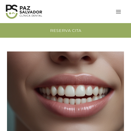
Vés
al
contingut
RESERVA CITA