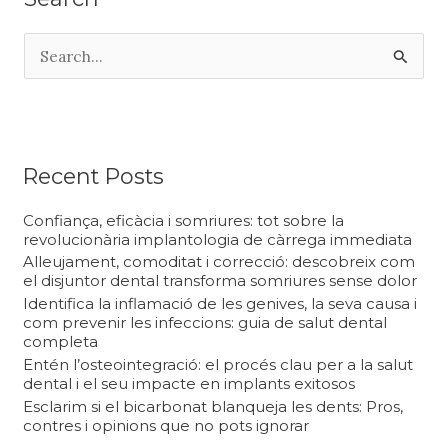
C
e
r
c
a
Recent Posts
:
Confiança, eficàcia i somriures: tot sobre la
revolucionària implantologia de càrrega immediata
Alleujament, comoditat i correcció: descobreix com
el disjuntor dental transforma somriures sense dolor
Identifica la inflamació de les genives, la seva causa i
com prevenir les infeccions: guia de salut dental
completa
Entén l’osteointegració: el procés clau per a la salut
dental i el seu impacte en implants exitosos
Esclarim si el bicarbonat blanqueja les dents: Pros,
contres i opinions que no pots ignorar