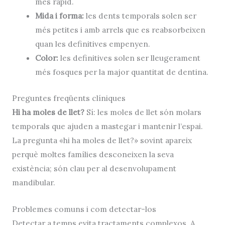
més ràpid.
Mida i forma:
les dents temporals solen ser
més petites i amb arrels que es reabsorbeixen
quan les definitives empenyen.
Color:
les definitives solen ser lleugerament
més fosques per la major quantitat de dentina.
Preguntes freqüents clíniques
Hi ha moles de llet?
Sí: les
moles de llet
són molars
temporals que ajuden a mastegar i mantenir l’espai.
La pregunta «
hi ha moles de llet
?» sovint apareix
perquè moltes famílies desconeixen la seva
existència; són clau per al desenvolupament
mandibular.
Problemes comuns i com detectar-los
Detectar a temps evita tractaments complexos. A