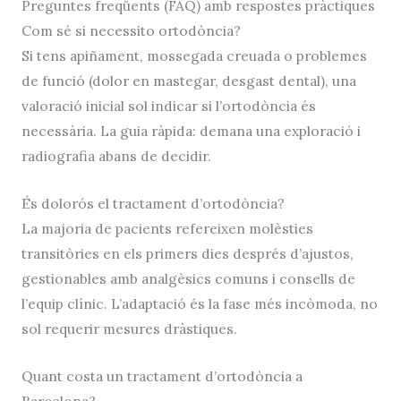
Preguntes freqüents (FAQ) amb respostes pràctiques
Com sé si necessito ortodòncia?
Si tens apiñament, mossegada creuada o problemes
de funció (dolor en mastegar, desgast dental), una
valoració inicial sol indicar si l’ortodòncia és
necessària. La guia ràpida: demana una exploració i
radiografia abans de decidir.
És dolorós el tractament d’ortodòncia?
La majoria de pacients refereixen molèsties
transitòries en els primers dies després d’ajustos,
gestionables amb analgèsics comuns i consells de
l’equip clínic. L’adaptació és la fase més incòmoda, no
sol requerir mesures dràstiques.
Quant costa un tractament d’ortodòncia a
Barcelona?