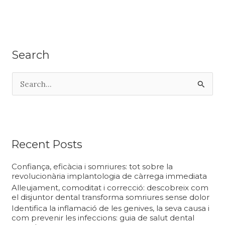
Search
C
e
r
c
a
Recent Posts
:
Confiança, eficàcia i somriures: tot sobre la
revolucionària implantologia de càrrega immediata
Alleujament, comoditat i correcció: descobreix com
el disjuntor dental transforma somriures sense dolor
Identifica la inflamació de les genives, la seva causa i
com prevenir les infeccions: guia de salut dental