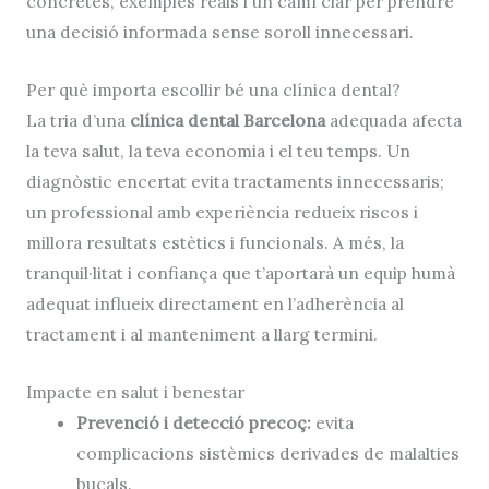
concretes, exemples reals i un camí clar per prendre
una decisió informada sense soroll innecessari.
Per què importa escollir bé una clínica dental?
La tria d’una
clínica dental Barcelona
adequada afecta
la teva salut, la teva economia i el teu temps. Un
diagnòstic encertat evita tractaments innecessaris;
un professional amb experiència redueix riscos i
millora resultats estètics i funcionals. A més, la
tranquil·litat i confiança que t’aportarà un equip humà
adequat influeix directament en l’adherència al
tractament i al manteniment a llarg termini.
Impacte en salut i benestar
Prevenció i detecció precoç:
evita
complicacions sistèmics derivades de malalties
bucals.