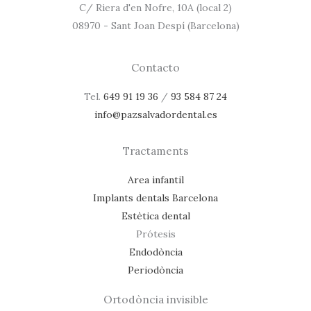
C/ Riera d'en Nofre, 10A (local 2)
08970 - Sant Joan Despí (Barcelona)
Contacto
Tel.
649 91 19 36
/
93 584 87 24
info@pazsalvadordental.es
Tractaments
Area infantil
Implants dentals Barcelona
Estètica dental
Prótesis
Endodòncia
Periodòncia
Ortodòncia invisible