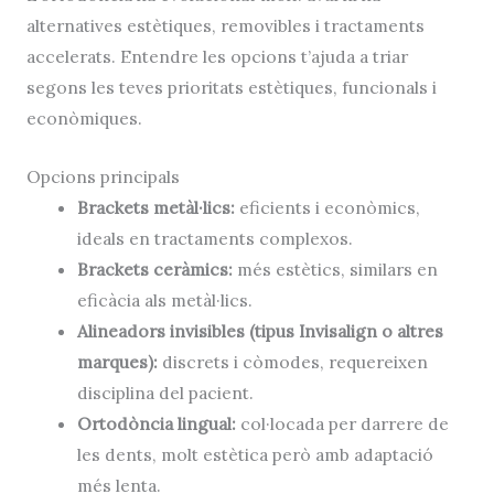
alternatives estètiques, removibles i tractaments
accelerats. Entendre les opcions t’ajuda a triar
segons les teves prioritats estètiques, funcionals i
econòmiques.
Opcions principals
Brackets metàl·lics:
eficients i econòmics,
ideals en tractaments complexos.
Brackets ceràmics:
més estètics, similars en
eficàcia als metàl·lics.
Alineadors invisibles (tipus Invisalign o altres
marques):
discrets i còmodes, requereixen
disciplina del pacient.
Ortodòncia lingual:
col·locada per darrere de
les dents, molt estètica però amb adaptació
més lenta.