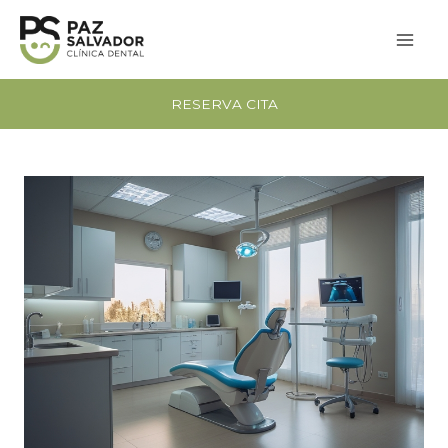
Vés
al
contingut
RESERVA CITA