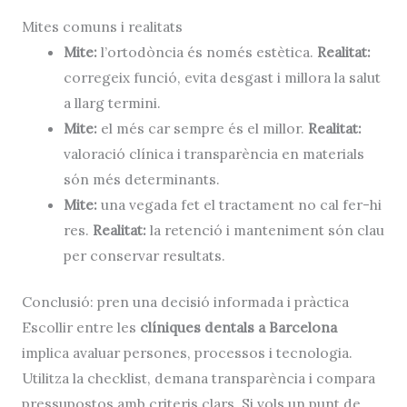
Mites comuns i realitats
Mite:
l’ortodòncia és només estètica.
Realitat:
corregeix funció, evita desgast i millora la salut
a llarg termini.
Mite:
el més car sempre és el millor.
Realitat:
valoració clínica i transparència en materials
són més determinants.
Mite:
una vegada fet el tractament no cal fer-hi
res.
Realitat:
la retenció i manteniment són clau
per conservar resultats.
Conclusió: pren una decisió informada i pràctica
Escollir entre les
clíniques dentals a Barcelona
implica avaluar persones, processos i tecnologia.
Utilitza la checklist, demana transparència i compara
pressupostos amb criteris clars. Si vols un punt de