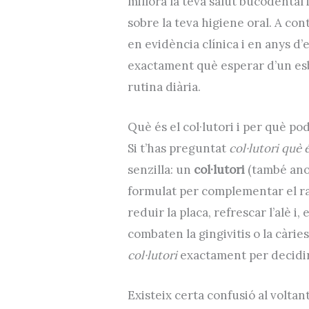
millora la teva salut bucodental
sobre la teva higiene oral. A co
en evidència clínica i en anys d’
exactament què esperar d’un esb
rutina diària.
Què és el col·lutori i per què po
Si t’has preguntat
col·lutori què 
senzilla: un
col·lutori
(també ano
formulat per complementar el rasp
reduir la placa, refrescar l’alè i
combaten la gingivitis o la càr
col·lutori
exactament per decidir s
Existeix certa confusió al volta