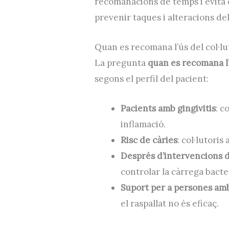
recomanacions de temps i evita 
prevenir taques i alteracions del
Quan es recomana l’ús del col·lu
La pregunta
quan es recomana l’
segons el perfil del pacient:
Pacients amb gingivitis
: c
inflamació.
Risc de càries
: col·lutoris
Després d’intervencions 
controlar la càrrega bacte
Suport per a persones am
el raspallat no és eficaç.