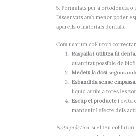
5. Formulats per a ortodoncia o 
Dissenyats amb menor poder es
aparells o materials dentals.
Com usar un col·lutori correctam
Raspalla i utilitza fil denta
quantitat possible de biofi
Medeix la dosi
segons indi
Esbandida sense empassa
líquid arribi a totes les zo
Escup el producte
i evita
mantenir l’efecte dels acti
Nota pràctica:
si el teu col·lutor