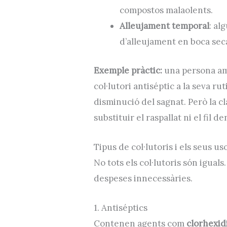
compostos malaolents.
Alleujament temporal
: al
d’alleujament en boca sec
Exemple pràctic:
una persona am
col·lutori antiséptic a la seva r
disminució del sagnat. Però la cl
substituir el raspallat ni el fil de
Tipus de col·lutoris i els seus u
No tots els col·lutoris són iguals.
despeses innecessàries.
1. Antiséptics
Contenen agents com
clorhexid