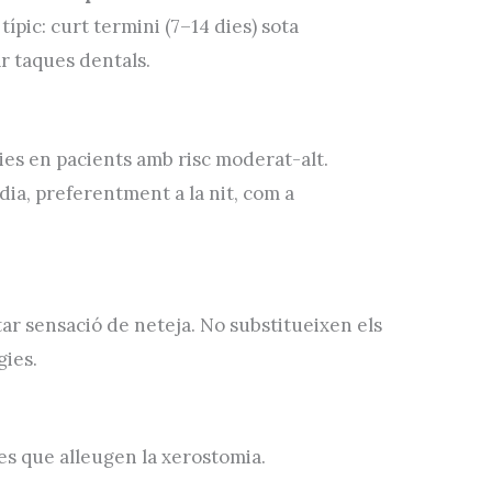
 típic: curt termini (7–14 dies) sota
ar taques dentals.
ries en pacients amb risc moderat-alt.
dia, preferentment a la nit, com a
rtar sensació de neteja. No substitueixen els
gies.
s que alleugen la xerostomia.