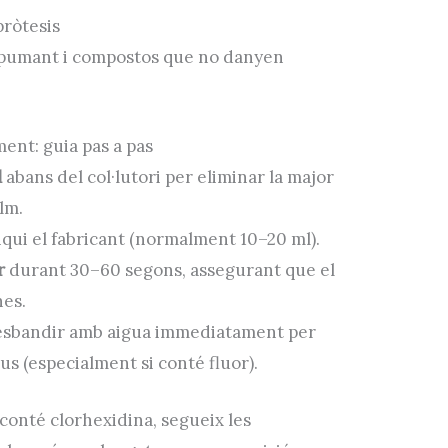
pròtesis
pumant i compostos que no danyen
ent: guia pas a pas
l
abans del col·lutori per eliminar la major
lm.
qui el fabricant (normalment 10–20 ml).
r
durant 30–60 segons, assegurant que el
nes.
 esbandir amb aigua immediatament per
us (especialment si conté fluor).
i conté clorhexidina, segueix les