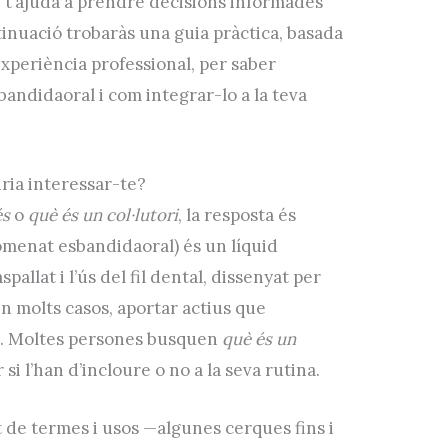
 i t’ajuda a prendre decisions informades
ntinuació trobaràs una guia pràctica, basada
experiència professional, per saber
andidaoral i com integrar-lo a la teva
dria interessar-te?
és
o
què és un col·lutori
, la resposta és
menat esbandidaoral) és un líquid
allat i l’ús del fil dental, dissenyat per
, en molts casos, aportar actius que
ies. Moltes persones busquen
què és un
i l’han d’incloure o no a la seva rutina.
nt de termes i usos —algunes cerques fins i