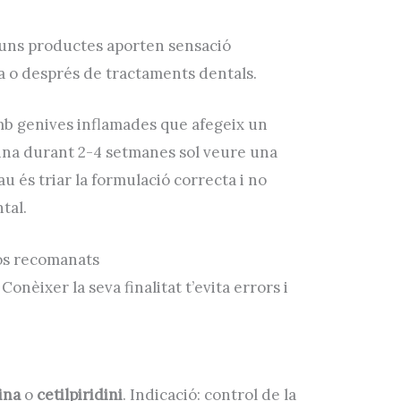
guns productes aporten sensació
a o després de tractaments dentals.
b genives inflamades que afegeix un
utina durant 2-4 setmanes sol veure una
au és triar la formulació correcta i no
ntal.
sos recomanats
 Conèixer la seva finalitat t’evita errors i
ina
o
cetilpiridini
. Indicació: control de la