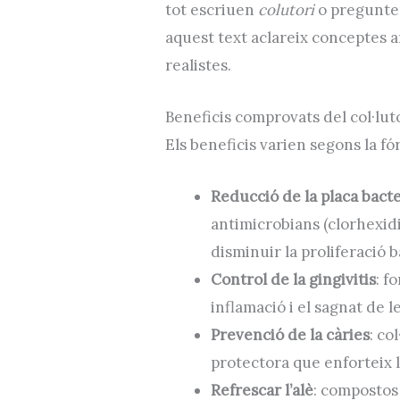
tot escriuen
colutori
o pregunte
aquest text aclareix conceptes 
realistes.
Beneficis comprovats del col·lut
Els beneficis varien segons la f
Reducció de la placa bact
antimicrobians (clorhexidin
disminuir la proliferació 
Control de la gingivitis
: f
inflamació i el sagnat de 
Prevenció de la càries
: co
protectora que enforteix l
Refrescar l’alè
: compostos