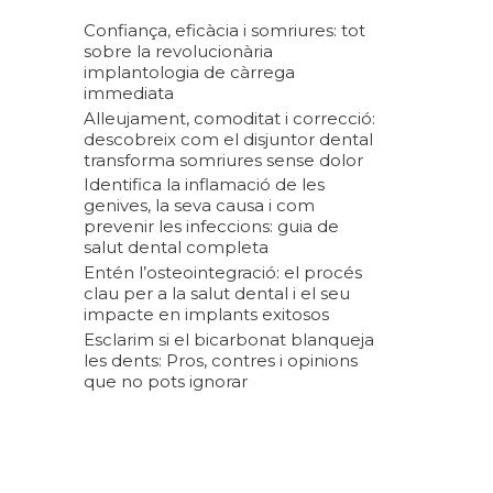
:
Confiança, eficàcia i somriures: tot
sobre la revolucionària
implantologia de càrrega
immediata
Alleujament, comoditat i correcció:
descobreix com el disjuntor dental
transforma somriures sense dolor
Identifica la inflamació de les
genives, la seva causa i com
prevenir les infeccions: guia de
salut dental completa
Entén l’osteointegració: el procés
clau per a la salut dental i el seu
impacte en implants exitosos
Esclarim si el bicarbonat blanqueja
les dents: Pros, contres i opinions
que no pots ignorar