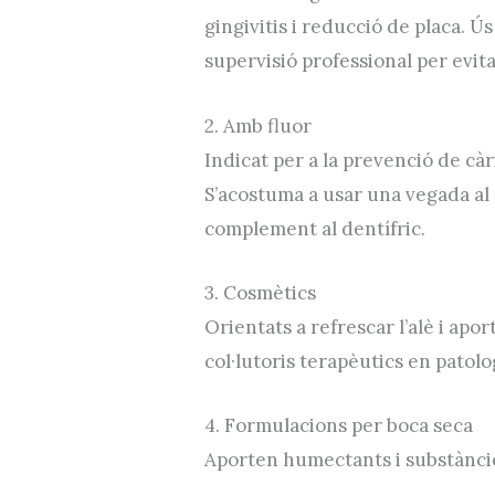
gingivitis i reducció de placa. Ús
supervisió professional per evit
2. Amb fluor
Indicat per a la prevenció de cà
S’acostuma a usar una vegada al 
complement al dentífric.
3. Cosmètics
Orientats a refrescar l’alè i apo
col·lutoris terapèutics en patolo
4. Formulacions per boca seca
Aporten humectants i substàncie