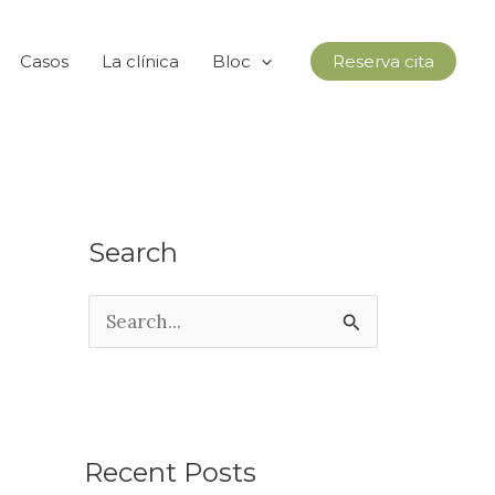
Casos
La clínica
Bloc
Reserva cita
Search
C
e
r
c
a
Recent Posts