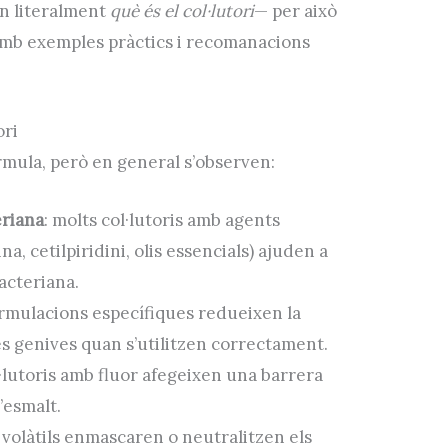
n literalment
què és el col·lutori
— per això
amb exemples pràctics i recomanacions
ori
órmula, però en general s’observen:
eriana
: molts col·lutoris amb agents
a, cetilpiridini, olis essencials) ajuden a
bacteriana.
ormulacions específiques redueixen la
les genives quan s’utilitzen correctament.
l·lutoris amb fluor afegeixen una barrera
’esmalt.
 volàtils enmascaren o neutralitzen els