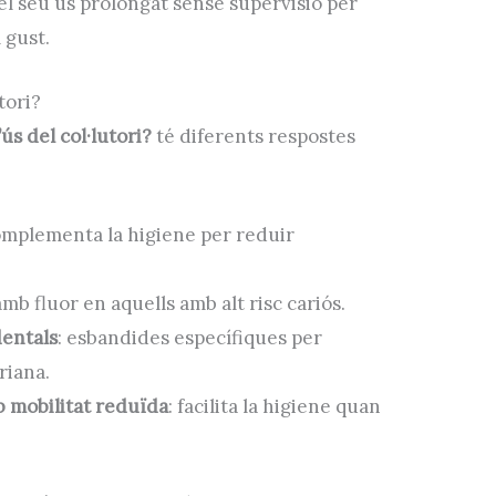
el seu ús prolongat sense supervisió per
 gust.
tori?
ús del col·lutori?
té diferents respostes
omplementa la higiene per reduir
 amb fluor en aquells amb alt risc cariós.
dentals
: esbandides específiques per
riana.
b mobilitat reduïda
: facilita la higiene quan